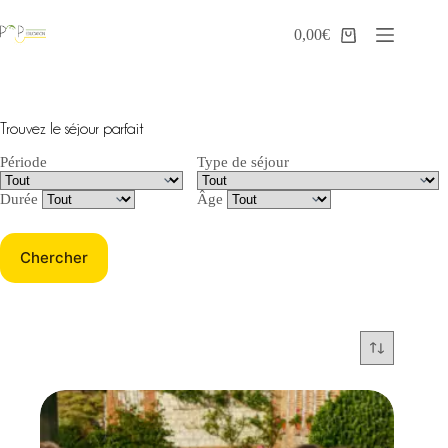
Passer
au
0,00
€
Panier
contenu
d’achat
Trouvez le séjour parfait
Période
Type de séjour
Durée
Âge
Chercher