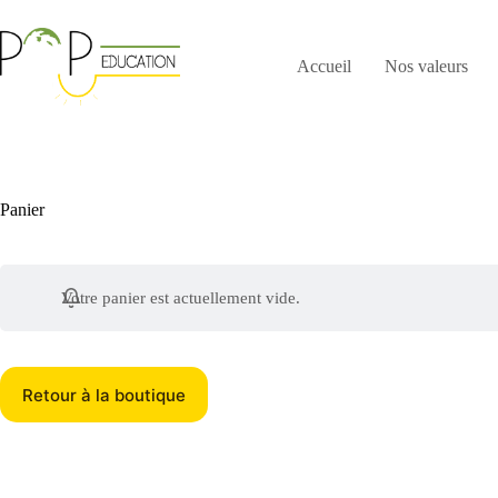
Passer
au
contenu
Accueil
Nos valeurs
Panier
Votre panier est actuellement vide.
Retour à la boutique