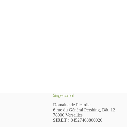
Siège social
Domaine de Picardie
6 rue du Général Pershing, Bât. 12
78000 Versailles
SIR
ET
:
84527463800020